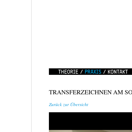
WEIZZRAUM
/
MOVE
IT!
Theorie
Praxis
Kontakt
18.
TRANSFERZEICHNEN AM S
APRIL
2010,
Zurück zur Übersicht
11-
16
UHR