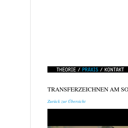
WEIZZRAUM
/
MOVE
IT!
Theorie
Praxis
Kontakt
18.
TRANSFERZEICHNEN AM S
APRIL
2010,
Zurück zur Übersicht
11-
16
UHR